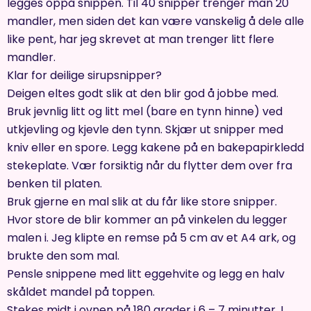
legges oppå snippen. Til 40 snipper trenger man 20
mandler, men siden det kan være vanskelig å dele alle
like pent, har jeg skrevet at man trenger litt flere
mandler.
Klar for deilige sirupsnipper?
Deigen eltes godt slik at den blir god å jobbe med.
Bruk jevnlig litt og litt mel (bare en tynn hinne) ved
utkjevling og kjevle den tynn. Skjær ut snipper med
kniv eller en spore. Legg kakene på en bakepapirkledd
stekeplate. Vær forsiktig når du flytter dem over fra
benken til platen.
Bruk gjerne en mal slik at du får like store snipper.
Hvor store de blir kommer an på vinkelen du legger
malen i. Jeg klipte en remse på 5 cm av et A4 ark, og
brukte den som mal.
Pensle snippene med litt eggehvite og legg en halv
skåldet mandel på toppen.
Stekes midt i ovnen på 180 grader i 6 – 7 minutter. I