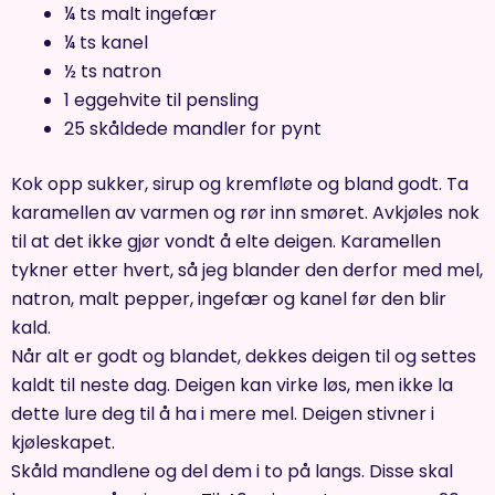
¼ ts malt ingefær
¼ ts kanel
½ ts natron
1 eggehvite til pensling
25 skåldede mandler for pynt
Kok opp sukker, sirup og kremfløte og bland godt. Ta
karamellen av varmen og rør inn smøret. Avkjøles nok
til at det ikke gjør vondt å elte deigen. Karamellen
tykner etter hvert, så jeg blander den derfor med mel,
natron, malt pepper, ingefær og kanel før den blir
kald.
Når alt er godt og blandet, dekkes deigen til og settes
kaldt til neste dag. Deigen kan virke løs, men ikke la
dette lure deg til å ha i mere mel. Deigen stivner i
kjøleskapet.
Skåld mandlene og del dem i to på langs. Disse skal