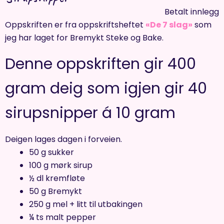
Betalt innlegg
Oppskriften er fra oppskriftsheftet
«De 7 slag»
som
jeg har laget for Bremykt Steke og Bake.
Denne oppskriften gir 400
gram deig som igjen gir 40
sirupsnipper á 10 gram
Deigen lages dagen i forveien.
50 g sukker
100 g mørk sirup
½ dl kremfløte
50 g Bremykt
250 g mel + litt til utbakingen
¼ ts malt pepper