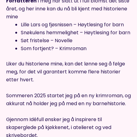
Forfatteren
i meg har slått ut i full blomst det siste
året, og her inne kan du nå bli kjent med historiene
mine
Lille Lars og fjøsnissen – Høytlesing for barn
Snøkulens hemmelighet – Høytlesing for barn
Søt fristelse – Novelle
Som fortjent? – Krimroman
Liker du historiene mine, kan det lønne seg å følge
meg, for det vil garantert komme flere historier
etter hvert.
Sommeren 2025 startet jeg på en ny krimroman, og
akkurat nå holder jeg på med en ny barnehistorie.
Gjennom Idéfull ønsker jeg å inspirere til
skaperglede på kjøkkenet, i atelieret og ved
skrivebordet.