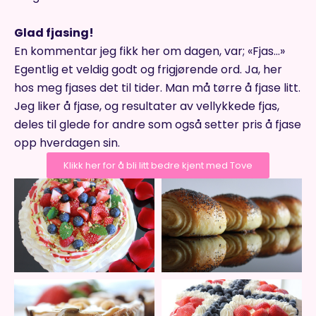
Glad fjasing!
En kommentar jeg fikk her om dagen, var; «Fjas…»
Egentlig et veldig godt og frigjørende ord. Ja, her
hos meg fjases det til tider. Man må tørre å fjase litt.
Jeg liker å fjase, og resultater av vellykkede fjas,
deles til glede for andre som også setter pris å fjase
opp hverdagen sin.
Klikk her for å bli litt bedre kjent med Tove