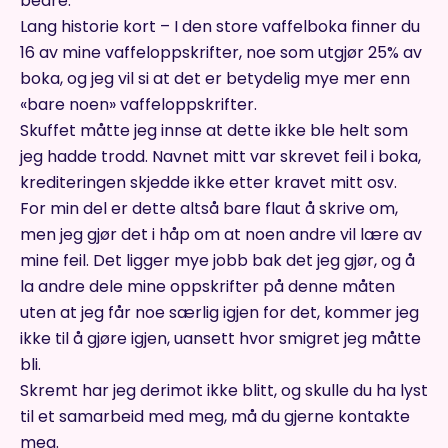
bedre.
Lang historie kort – I den store vaffelboka finner du
16 av mine vaffeloppskrifter, noe som utgjør 25% av
boka, og jeg vil si at det er betydelig mye mer enn
«bare noen» vaffeloppskrifter.
Skuffet måtte jeg innse at dette ikke ble helt som
jeg hadde trodd. Navnet mitt var skrevet feil i boka,
krediteringen skjedde ikke etter kravet mitt osv.
For min del er dette altså bare flaut å skrive om,
men jeg gjør det i håp om at noen andre vil lære av
mine feil. Det ligger mye jobb bak det jeg gjør, og å
la andre dele mine oppskrifter på denne måten
uten at jeg får noe særlig igjen for det, kommer jeg
ikke til å gjøre igjen, uansett hvor smigret jeg måtte
bli.
Skremt har jeg derimot ikke blitt, og skulle du ha lyst
til et samarbeid med meg, må du gjerne kontakte
meg.