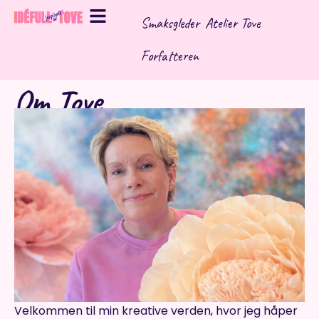
Hopp
Smaksgleder
Atelier Tove
rett
til
Forfatteren
innholdet
Om Tove
Velkommen til min kreative verden, hvor jeg håper