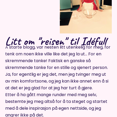
Litt om "reisen" til Idéfull
Å starte blogg, var nesten litt utenkelig for meg, for
tenk om noen ikke ville like det jeg la ut… For en
skremmende tanke! Faktisk en ganske så
skremmende tanke for en stille og sjenert person.
Ja, for egentlig er jeg det, men jeg tvinger meg ut
av min komfortsone, og jeg kan ikke annet enn å si
at det er jeg glad for at jeg har turt å gjøre.
Etter å ha gått mange runder med meg selv,
bestemte jeg meg altså for å ta steget og startet
med å dele inspirasjon på egen nettside, og jeg
angrer ikke på det.