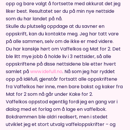
opp og bare valgt å fortsette med akkurat det jeg
liker best. Resultatet ser du på min nye nettside
som du har landet på nå.
Skulle du plutselig oppdage at du savner en
oppskrift, kan du kontakte meg. Jeg har tatt vare
på alle sammen, selv om de ikke er med videre.
Du har kanskje hørt om Vaffelkos og Mat for 2. Det
ble litt mye jobb å holde liv i 3 nettsider, så alle
oppskriftene på disse nettsidene ble etter hvert
samlet på
www.idefull.no
. Nå som jeg har ryddet
opp på Idéfull, gjenstår fortsatt alle oppskriftene
fra Vaffelkos her inne, men bare bakst og kaker fra
Mat for 2 som nå går under Kake for 2.
Vaffelkos oppstod egentlig fordi jeg en gang var i
dialog med et forlag om å lage en vaffelbok.
Bokdrømmen ble aldri realisert, men i stedet
utviklet jeg et stort utvalg vaffeloppskrifter – og