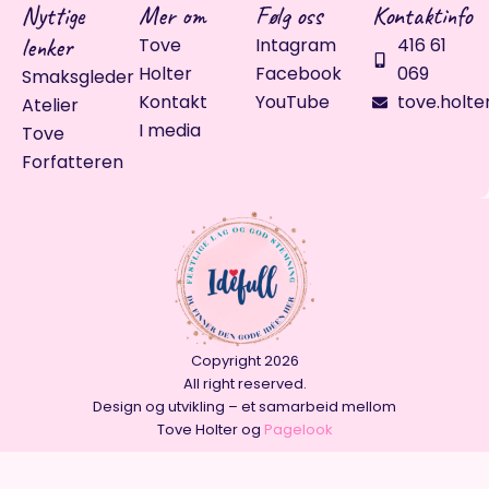
Nyttige
Mer om
Følg oss
Kontaktinfo
lenker
Tove
Intagram
416 61
Holter
Facebook
069
Smaksgleder
Kontakt
YouTube
tove.holte
Atelier
I media
Tove
Forfatteren
Copyright 2026
All right reserved.
Design og utvikling – et samarbeid mellom
Tove Holter og
Pagelook