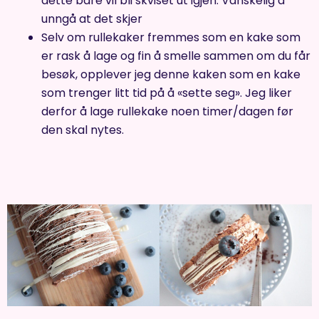
dette bare vil bli skviset ut igjen. Vanskelig å
unngå at det skjer
Selv om rullekaker fremmes som en kake som
er rask å lage og fin å smelle sammen om du får
besøk, opplever jeg denne kaken som en kake
som trenger litt tid på å «sette seg». Jeg liker
derfor å lage rullekake noen timer/dagen før
den skal nytes.