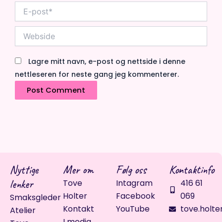
E-
post*
Webside
Lagre mitt navn, e-post og nettside i denne
nettleseren for neste gang jeg kommenterer.
Nyttige
Mer om
Følg oss
Kontaktinfo
lenker
Tove
Intagram
416 61
Holter
Facebook
069
Smaksgleder
Kontakt
YouTube
tove.holte
Atelier
I media