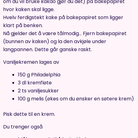
om du vil bruke kakao gjør du det) på bakepapiret
hvor kaken skal ligge.
Hvelv ferdigstekt kake på bakepapiret som ligger
klart på benken.
Nå gjelder det å være tålmodig… Fjern bakepapiret
(bunnen av kaken) og la den avkjøle under
langpannen. Dette går ganske raskt.
Vaniljekremen lages av
150 g Philadelphia
3 dl kremfløte
2 ts vaniljesukker
100 g melis (økes om du ønsker en søtere krem)
Pisk dette til en krem.
Du trenger også