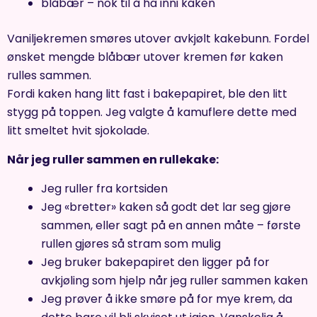
blåbær – nok til å ha inni kaken
Vaniljekremen smøres utover avkjølt kakebunn. Fordel
ønsket mengde blåbær utover kremen før kaken
rulles sammen.
Fordi kaken hang litt fast i bakepapiret, ble den litt
stygg på toppen. Jeg valgte å kamuflere dette med
litt smeltet hvit sjokolade.
Når jeg ruller sammen en rullekake:
Jeg ruller fra kortsiden
Jeg «bretter» kaken så godt det lar seg gjøre
sammen, eller sagt på en annen måte – første
rullen gjøres så stram som mulig
Jeg bruker bakepapiret den ligger på for
avkjøling som hjelp når jeg ruller sammen kaken
Jeg prøver å ikke smøre på for mye krem, da