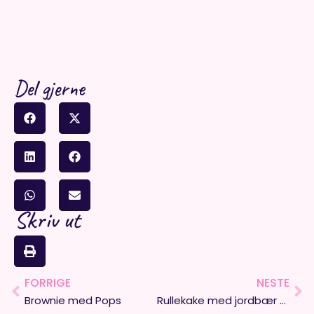
Del gjerne
Skriv ut
FORRIGE
NESTE
Prev
Ne
Brownie med Pops
Rullekake med jordbær og krem – Enkelt og veldig godt