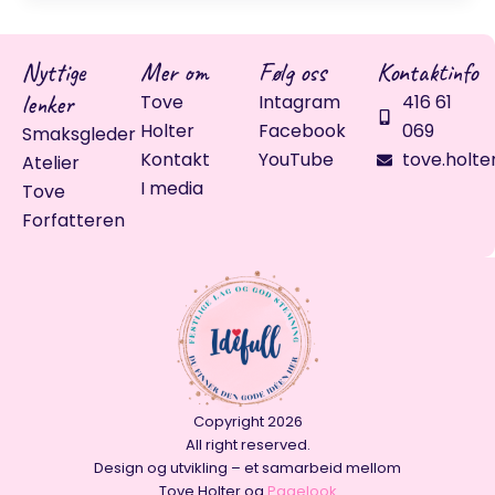
Nyttige
Mer om
Følg oss
Kontaktinfo
lenker
Tove
Intagram
416 61
Holter
Facebook
069
Smaksgleder
Kontakt
YouTube
tove.holte
Atelier
I media
Tove
Forfatteren
Copyright 2026
All right reserved.
Design og utvikling – et samarbeid mellom
Tove Holter og
Pagelook