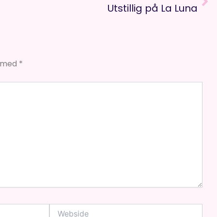
Utstillig på La Luna
t med
*
Webside