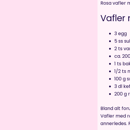
Rosa vafler 
Vafler
3 egg
5 ss s
2 ts va
ca. 20
1 ts b
1/2 ts 
100 g 
3 dl kef
200 g 
Bland alt for
Vafler med rø
annerledes. R