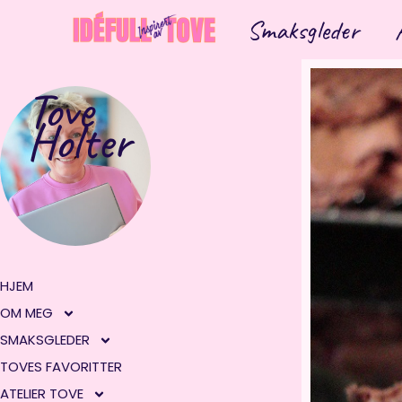
Hopp
Smaksgleder
rett
til
innholdet
Tove
Holter
HJEM
OM MEG
SMAKSGLEDER
TOVES FAVORITTER
ATELIER TOVE