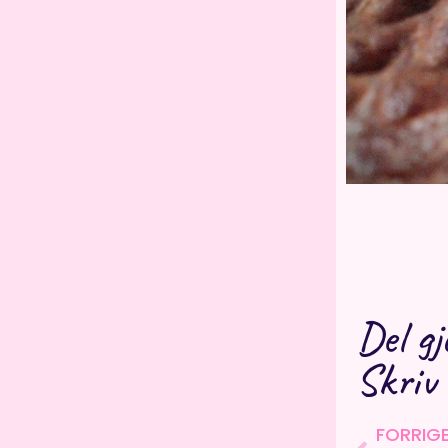
Del gj
Skriv
Prev
FORRIG