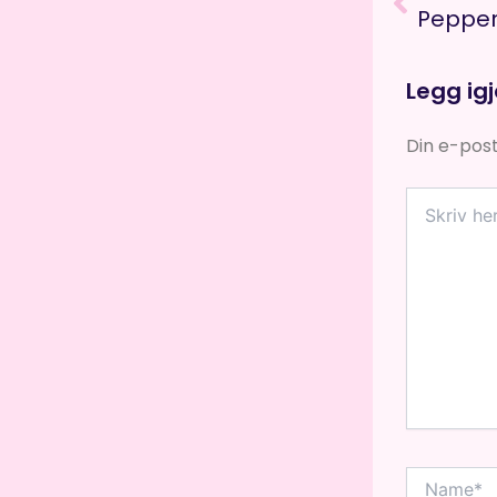
Pepper
Legg ig
Din e-posta
Skriv
her
...
Name*