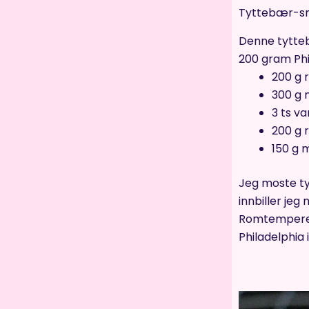
Tyttebær-sm
Denne tytte
200 gram Phi
200 g
300 g 
3 ts va
200 g 
150 g 
Jeg moste t
innbiller jeg 
Romtemperert
Philadelphia 