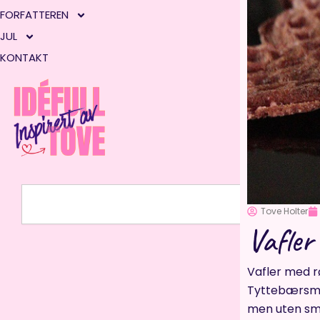
FORFATTEREN
JUL
KONTAKT
Søk
Tove Holter
Vafler
Vafler med r
Tyttebærsmø
men uten smul