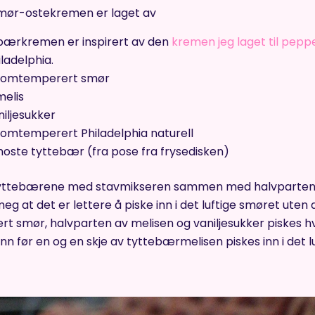
ør-ostekremen er laget av
bærkremen er inspirert av den
kremen jeg laget til pep
ladelphia.
 romtemperert smør
melis
niljesukker
romtemperert Philadelphia naturell
moste tyttebær (fra pose fra frysedisken)
yttebærene med stavmikseren sammen med halvparten a
meg at det er lettere å piske inn i det luftige smøret uten at
 smør, halvparten av melisen og vaniljesukker piskes hvit
inn før en og en skje av tyttebærmelisen piskes inn i det l