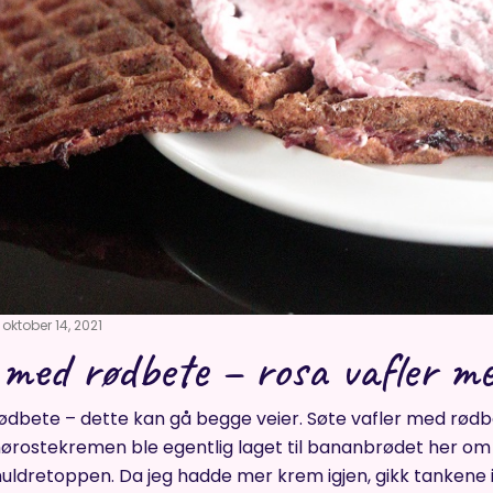
oktober 14, 2021
 med rødbete – rosa vafler m
ødbete – dette kan gå begge veier. Søte vafler med rødbe
rostekremen ble egentlig laget til bananbrødet her om
dretoppen. Da jeg hadde mer krem igjen, gikk tankene i re