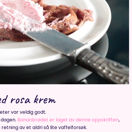
ed rosa krem
ter var veldig godt.
 dagen.
Bananbrødet er laget av denne oppskriften
,
tning av et aldri så lite vaffelforsøk.