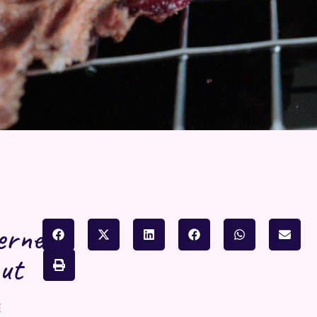
erne
 ut
E