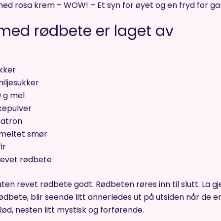
med rosa krem – WOW! – Et syn for øyet og en fryd for ga
 med rødbete er laget av
ukker
niljesukker
0 g mel
akepulver
natron
smeltet smør
ir
revet rødbete
uten revet rødbete godt. Rødbeten røres inn til slutt. La g
dbete, blir seende litt annerledes ut på utsiden når de er st
ød, nesten litt mystisk og forførende.