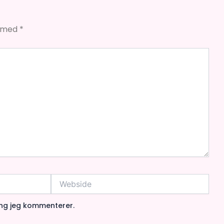
t med
*
Webside
ang jeg kommenterer.