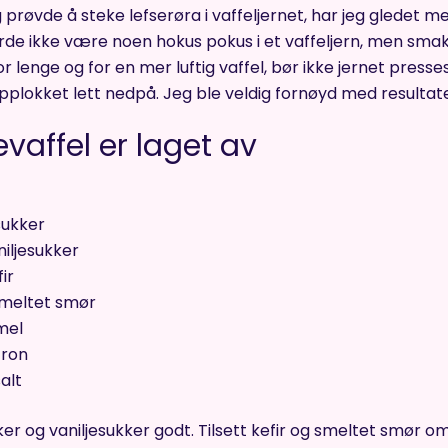
g prøvde å steke lefserøra i vaffeljernet, har jeg gledet meg
rde ikke være noen hokus pokus i et vaffeljern, men smak
or lenge og for en mer luftig vaffel, bør ikke jernet pres
plokket lett nedpå. Jeg ble veldig fornøyd med resultatet
evaffel er laget av
sukker
niljesukker
fir
smeltet smør
mel
tron
salt
ker og vaniljesukker godt. Tilsett kefir og smeltet smør 