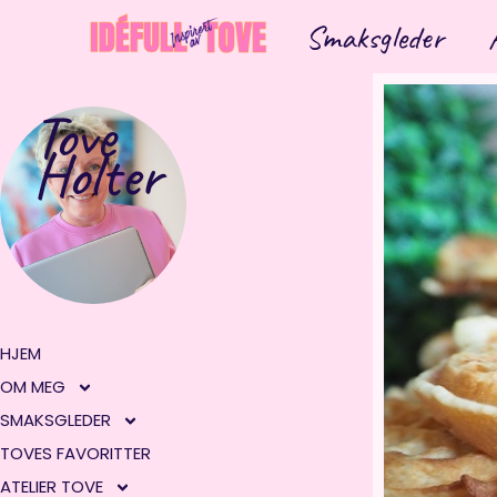
Hopp
Smaksgleder
rett
til
innholdet
Tove
Holter
HJEM
OM MEG
SMAKSGLEDER
TOVES FAVORITTER
ATELIER TOVE