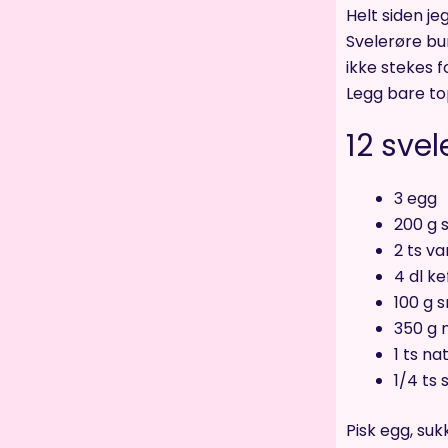
Helt siden je
Svelerøre bu
ikke stekes f
Legg bare top
12 svel
3 egg
200 g 
2 ts va
4 dl ke
100 g 
350 g 
1 ts na
1/4 ts 
Pisk egg, suk