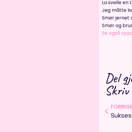
La svelle en t
Jeg måtte la 
Smør jernet 
Smør og brun
Se også opps
Del gj
Skriv
Prev
FORRIG
Sukses