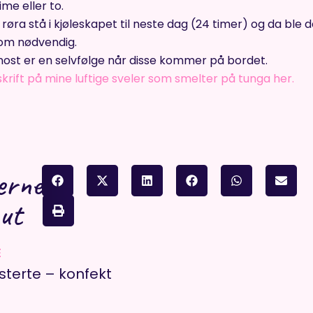
ime eller to.
røra stå i kjøleskapet til neste dag (24 timer) og da ble 
om nødvendig.
ost er en selvfølge når disse kommer på bordet.
krift på mine luftige sveler som smelter på tunga her.
erne
 ut
E
sterte – konfekt