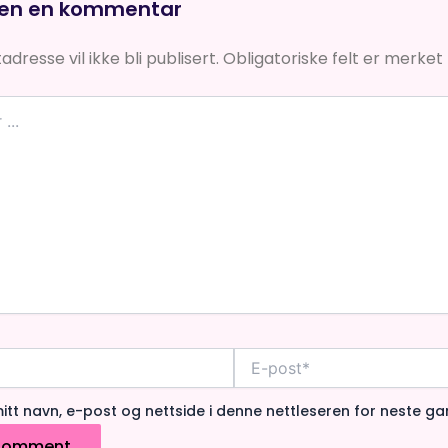
jen en kommentar
dresse vil ikke bli publisert.
Obligatoriske felt er merke
E-
post*
itt navn, e-post og nettside i denne nettleseren for neste g