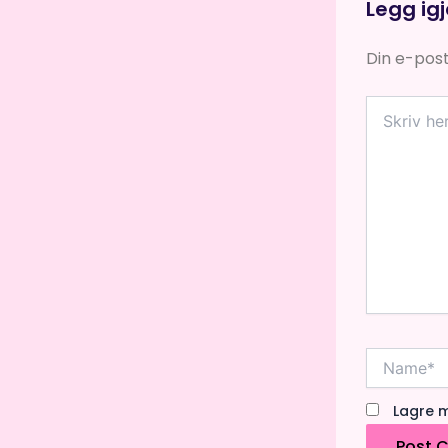
Legg ig
Din e-posta
Skriv
her
...
Name*
Lagre m