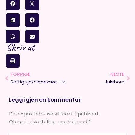
Skriv ut
FORRIGE
NESTE
Prev
Ne
Saftig sjokoladekake – vinneren på kakebordet
Julebord
Legg igjen en kommentar
Din e-postadresse vil ikke bli publisert.
Obligatoriske felt er merket med
*