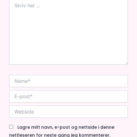
Skriv
her
...
Name*
E-
post*
Webside
Lagre mitt navn, e-post og nettside i denne
nettleseren for neste gang jeg kommenterer.