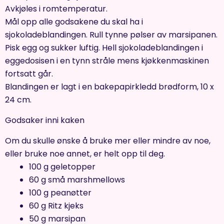
Avkjøles i romtemperatur.
Mål opp alle godsakene du skal ha i
sjokoladeblandingen. Rull tynne pølser av marsipanen.
Pisk egg og sukker luftig. Hell sjokoladeblandingen i
eggedosisen i en tynn stråle mens kjøkkenmaskinen
fortsatt går.
Blandingen er lagt i en bakepapirkledd brødform, 10 x
24 cm.
Godsaker inni kaken
Om du skulle ønske å bruke mer eller mindre av noe,
eller bruke noe annet, er helt opp til deg.
100 g geletopper
60 g små marshmellows
100 g peanøtter
60 g Ritz kjeks
50 g marsipan