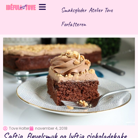
Hopp
Smaksgleder
Atelier Tove
rett
til
Forfatteren
innholdet
Tove Holter
november 4, 2018
Saftig, fløyelsmyk og luftig sjokoladekake