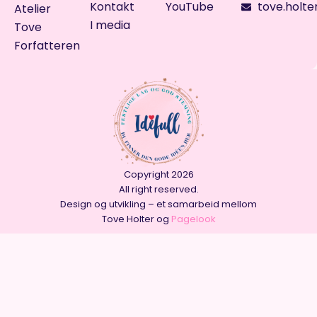
Kontakt
YouTube
tove.holte
Atelier
I media
Tove
Forfatteren
Copyright 2026
All right reserved.
Design og utvikling – et samarbeid mellom
Tove Holter og
Pagelook