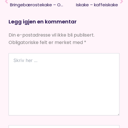
Bringebærostekake – Ostekake med bringebærsmak
Iskake – kaffeiskake
Legg igjen en kommentar
Din e-postadresse vil ikke bli publisert.
Obligatoriske felt er merket med
*
Skriv
her
...
Name*