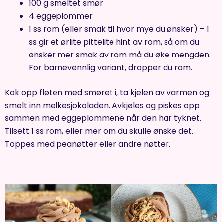
100 g smeltet smør
4 eggeplommer
1 ss rom (eller smak til hvor mye du ønsker) – 1
ss gir et ørlite pittelite hint av rom, så om du
ønsker mer smak av rom må du øke mengden.
For barnevennlig variant, dropper du rom.
Kok opp fløten med smøret i, ta kjelen av varmen og
smelt inn melkesjokoladen. Avkjøles og piskes opp
sammen med eggeplommene når den har tyknet.
Tilsett 1 ss rom, eller mer om du skulle ønske det.
Toppes med peanøtter eller andre nøtter.