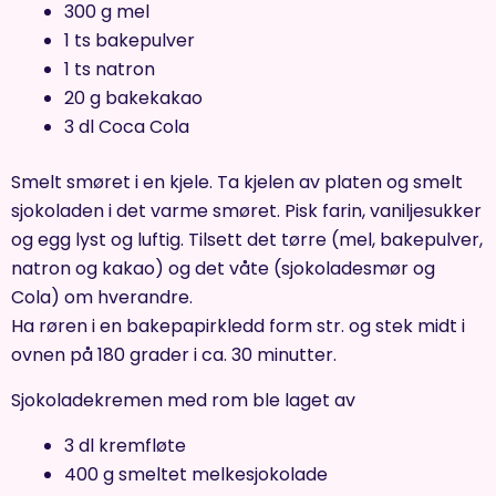
300 g mel
1 ts bakepulver
1 ts natron
20 g bakekakao
3 dl Coca Cola
Smelt smøret i en kjele. Ta kjelen av platen og smelt
sjokoladen i det varme smøret. Pisk farin, vaniljesukker
og egg lyst og luftig. Tilsett det tørre (mel, bakepulver,
natron og kakao) og det våte (sjokoladesmør og
Cola) om hverandre.
Ha røren i en bakepapirkledd form str. og stek midt i
ovnen på 180 grader i ca. 30 minutter.
Sjokoladekremen med rom ble laget av
3 dl kremfløte
400 g smeltet melkesjokolade