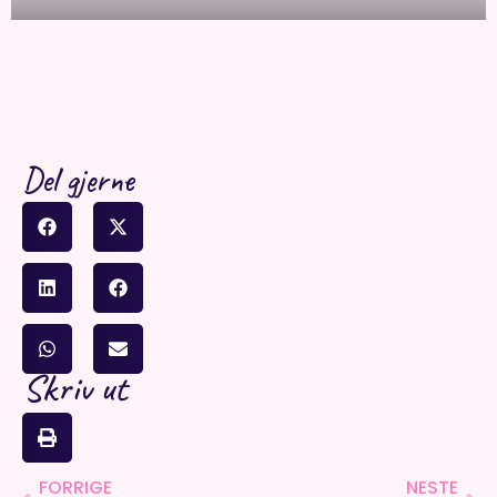
Del gjerne
Skriv ut
FORRIGE
NESTE
Prev
Ne