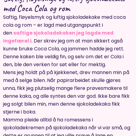
med Coca Cola og rom
Saftig, fløyelsmyk og luftig sjokoladekake med coca
cola og rom – er lagd med utgangspunkt i
den
saftige sjokoladekaken jeg lagde med
ingefærøl i
. Der skrev jeg om at man sikkert også
kunne bruke Coca Cola, og jammen hadde jeg rett.
Denne kaken ble veldig fin, og selv om det er Cola i
den, ble den verken for søt eller for mektig.
Mens jeg holdt på på kjøkkenet, drev mannen min på
med å selge bilen. Når papirarbeidet skulle gjøres
unna, fikk jeg plutselig mange flere prøvesmakere til
denne kaka, og alle syntes den var god. Ikke bare fikk
jeg solgt bilen min, men denne sjokoladekaka fikk
stjerne i boka.
Mamma pleide alltid å ha romessens i
sjokoladekremen på sjokoladekaka når vi var små, og
dette er grunnen til at jeg ville prøve å lage en