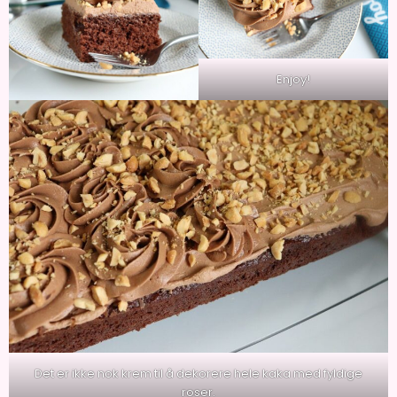
Enjoy!
Det er ikke nok krem til å dekorere hele kaka med fyldige
roser.