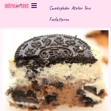
Hopp
Smaksgleder
Atelier Tove
rett
til
Forfatteren
innholdet