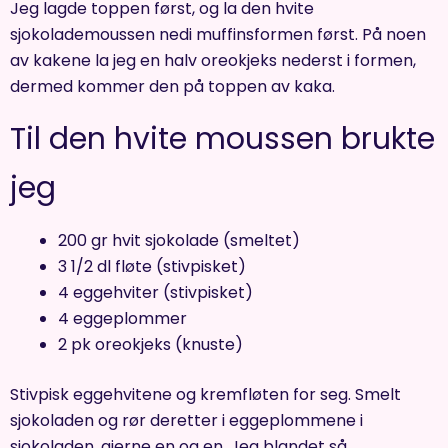
Jeg lagde toppen først, og la den hvite
sjokolademoussen nedi muffinsformen først. På noen
av kakene la jeg en halv oreokjeks nederst i formen,
dermed kommer den på toppen av kaka.
Til den hvite moussen brukte
jeg
200 gr hvit sjokolade (smeltet)
3 1/2 dl fløte (stivpisket)
4 eggehviter (stivpisket)
4 eggeplommer
2 pk oreokjeks (knuste)
Stivpisk eggehvitene og kremfløten for seg. Smelt
sjokoladen og rør deretter i eggeplommene i
sjokoladen, gjerne en og en. Jeg blandet så