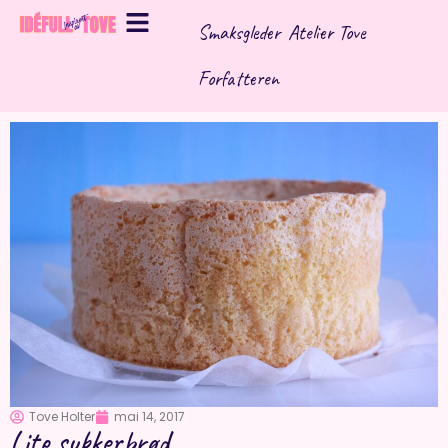
Hopp
Smaksgleder
Atelier Tove
rett
til
Forfatteren
innholdet
Tove Holter
mai 14, 2017
Lite sukkerbrød