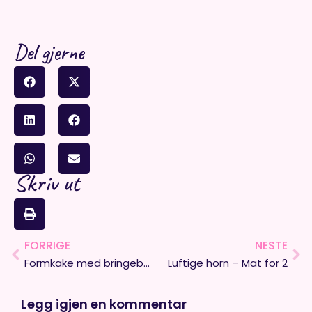
Del gjerne
Skriv ut
FORRIGE
NESTE
Prev
Ne
Formkake med bringebær og sitronglasur
Luftige horn – Mat for 2
Legg igjen en kommentar