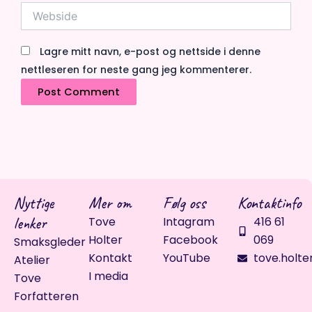
Webside
Lagre mitt navn, e-post og nettside i denne
nettleseren for neste gang jeg kommenterer.
Nyttige
Mer om
Følg oss
Kontaktinfo
lenker
Tove
Intagram
416 61
Holter
Facebook
069
Smaksgleder
Kontakt
YouTube
tove.holte
Atelier
I media
Tove
Forfatteren