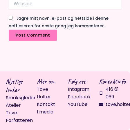
Webside
Lagre mitt navn, e-post og nettside i denne
nettleseren for neste gang jeg kommenterer.
Nyttige
Mer om
Følg oss
Kontaktinfo
lenker
Tove
Intagram
416 61
Holter
Facebook
069
Smaksgleder
Kontakt
YouTube
tove.holte
Atelier
I media
Tove
Forfatteren