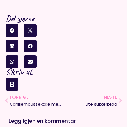
Del gjerne
Skriv ut
FORRIGE
NESTE
Prev
Ne
Vaniljemoussekake med bringebær
Lite sukkerbrød
Legg igjen en kommentar