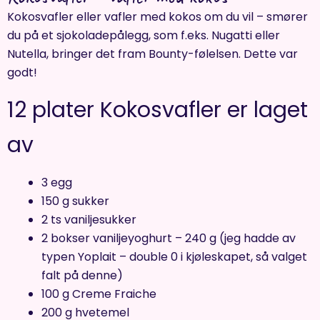
Kokosvafler eller vafler med kokos om du vil – smører
du på et sjokoladepålegg, som f.eks. Nugatti eller
Nutella, bringer det fram Bounty-følelsen. Dette var
godt!
12 plater Kokosvafler er laget
av
3 egg
150 g sukker
2 ts vaniljesukker
2 bokser vaniljeyoghurt – 240 g (jeg hadde av
typen Yoplait – double 0 i kjøleskapet, så valget
falt på denne)
100 g Creme Fraiche
200 g hvetemel