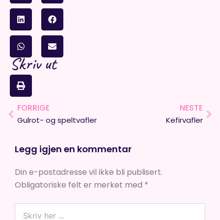
Skriv ut
FORRIGE
NESTE
Prev
Ne
Gulrot- og speltvafler
Kefirvafler
Legg igjen en kommentar
Din e-postadresse vil ikke bli publisert.
Obligatoriske felt er merket med
*
Skriv
her