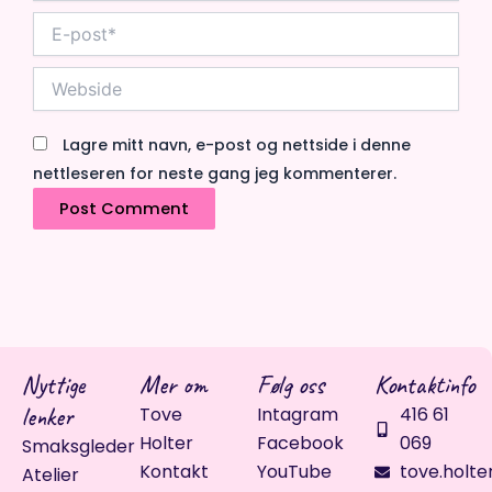
E-
post*
Webside
Lagre mitt navn, e-post og nettside i denne
nettleseren for neste gang jeg kommenterer.
Nyttige
Mer om
Følg oss
Kontaktinfo
lenker
Tove
Intagram
416 61
Holter
Facebook
069
Smaksgleder
Kontakt
YouTube
tove.holte
Atelier