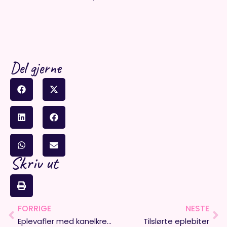
Del gjerne
Skriv ut
FORRIGE
NESTE
Prev
Ne
Eplevafler med kanelkrem
Tilslørte eplebiter