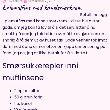
Tove Holter
september 21, 2017
Eplemuffins med kanelsmørkrem
Betalt innlegg.
Eplemuffins med kanelsmørkrem – disse ble altfor
gode, om jeg kan få lov til å si det selv. Etter å ha
smakt på den jeg tok bilder av, måtte avgjørelsen om
snarlig å få dem ut av huset tas. Gode venner tok imot
dem med åpne armer etter en kjapp annonsering på
face (og nei, jeg er ikke betalt for å si dette).
Smørsukkerepler inni
muffinsene
2 epler i biter
50 g brun farin
1 ts kanel
10 g Bremykt