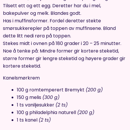
Tilsett ett og ett egg. Deretter har du i mel,
bakepulver og melk. Blandes godt.
Has i muffinsformer. Fordel deretter stekte
smørsukkerepler på toppen av muffinsene. Bland
dette litt nedi røra på toppen.
Stekes midt i ovnen på 180 grader i 20 – 25 minutter.
Noe å tenke på: Mindre former gir kortere steketid,
større former gir lengre steketid og høyere grader gir
kortere steketid.
Kanelsmørkrem
100 g romtemperert Bremykt
(200 g)
150 g melis
(300 g)
1 ts vaniljesukker
(2 ts)
100 g philadelphia naturell
(200 g)
1 ts kanel
(2 ts)