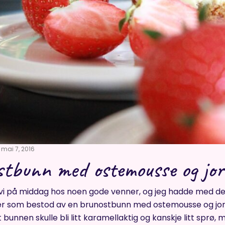
mai 7, 2016
tbunn med ostemousse og jo
vi på middag hos noen gode venner, og jeg hadde med de
er som bestod av en brunostbunn med ostemousse og jo
 bunnen skulle bli litt karamellaktig og kanskje litt sprø,