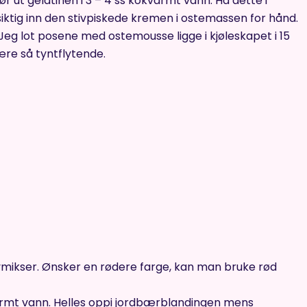
r ut gelatinen i 3 – 4 ss kokvarmt vann. Ha dette i
siktig inn den stivpiskede kremen i ostemassen for hånd.
eg lot posene med ostemousse ligge i kjøleskapet i 15
ære så tyntflytende.
avmikser. Ønsker en rødere farge, kan man bruke rød
armt vann. Helles oppi jordbærblandingen mens