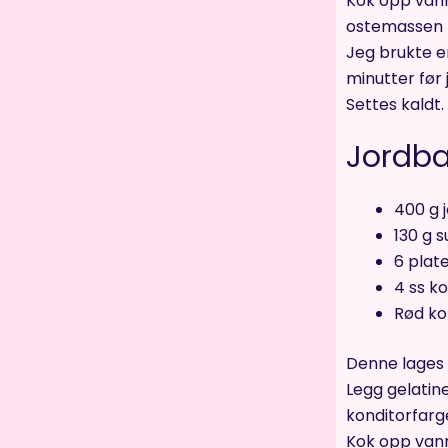
Kok opp vann,
ostemassen m
Jeg brukte e
minutter før
Settes kaldt.
Jordbæ
400 g 
130 g 
6 plate
4 ss k
Rød ko
Denne lages 
Legg gelatin
konditorfarg
Kok opp vann