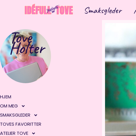
Hopp
Smaksgleder
rett
til
innholdet
Tove
Holter
HJEM
OM MEG
SMAKSGLEDER
TOVES FAVORITTER
ATELIER TOVE