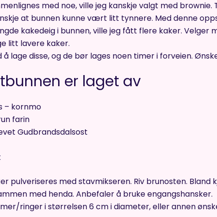
menlignes med noe, ville jeg kanskje valgt med brownie. 
skje at bunnen kunne vært litt tynnere. Med denne oppskri
gde kakedeig i bunnen, ville jeg fått flere kaker. Velge
e litt lavere kaker.
tid å lage disse, og de bør lages noen timer i forveien. Ønsk
tbunnen er laget av
ks – kornmo
un farin
revet Gudbrandsdalsost
t
ker pulveriseres med stavmikseren. Riv brunosten. Bland k
sammen med henda. Anbefaler å bruke engangshansker.
ormer/ringer i størrelsen 6 cm i diameter, eller annen ø