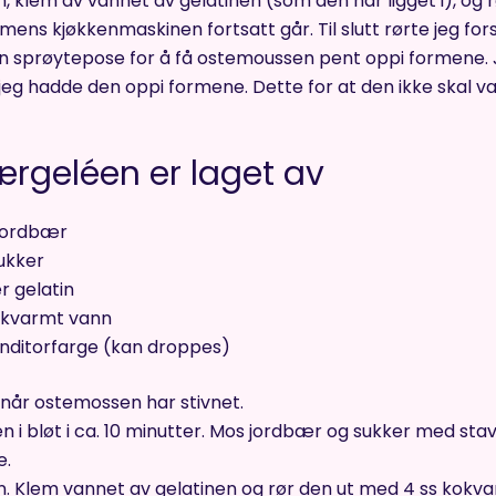
 klem av vannet av gelatinen (som den har ligget i), og rø
ens kjøkkenmaskinen fortsatt går. Til slutt rørte jeg for
n sprøytepose for å få ostemoussen pent oppi formene. J
 jeg hadde den oppi formene. Dette for at den ikke skal v
rgeléen er laget av
jordbær
sukker
r gelatin
okvarmt vann
nditorfarge (kan droppes)
når ostemossen har stivnet.
en i bløt i ca. 10 minutter. Mos jordbær og sukker med st
e.
. Klem vannet av gelatinen og rør den ut med 4 ss kokv