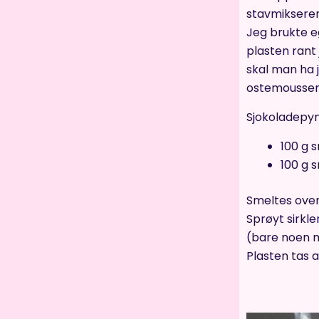
stavmikseren 
Jeg brukte eg
plasten rant 
skal man ha 
ostemoussen 
Sjokoladepyn
100 g 
100 g 
Smeltes over
Sprøyt sirkle
(bare noen mi
Plasten tas 