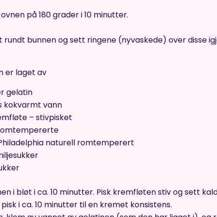
 ovnen på 180 grader i 10 minutter.
st rundt bunnen og sett ringene (nyvaskede) over disse ig
 er laget av
r gelatin
ss kokvarmt vann
emfløte – stivpisket
 romtempererte
Philadelphia naturell romtemperert
niljesukker
sukker
nen i bløt i ca. 10 minutter. Pisk kremfløten stiv og sett ka
 pisk i ca. 10 minutter til en kremet konsistens.