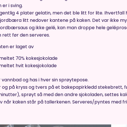
er i sving.
entlig 4 plater gelatin, men det ble litt for lite. Ihvertfal
jordbæra litt nedover kantene på kaken. Det var ikke mye 
jordbærsaus og ikke gelé, kan man droppe hele geléprose
rett før den serveres.
ten er laget av
smeltet 70% kokesjokolade
smeltet hvit kokesjokolade
 vannbad og has i hver sin sprøytepose.
r og på kryss og tvers på et bakepapirkledd stekebrett, fø
nutter), sprøyt så med den andre sjokoladen, settes kaldt,
av når kaken står på tallerkenen. Serveres/pyntes med fr