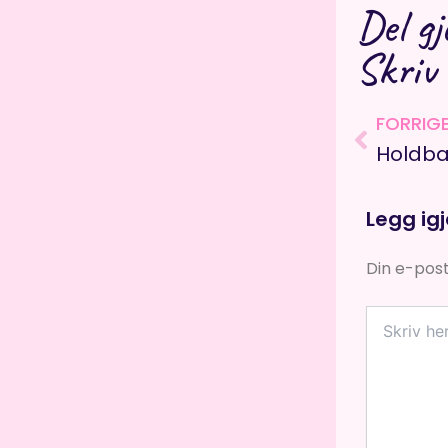
Del gj
Skriv
Prev
FORRIG
Holdba
Legg ig
Din e-posta
Skriv
her
...