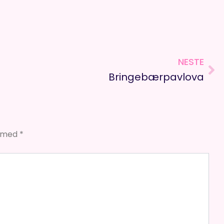
NESTE
Ne
Bringebærpavlova
t med
*