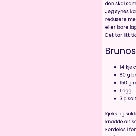
den skal sam
Jeg synes kan
redusere men
eller bare lag
Det tar litt 
Brunos
14 kje
80 g br
150 g 
1 egg
3 g sal
Kjeks og suk
knadde alt 
Fordeles i f