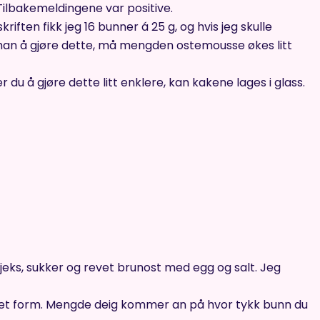
Tilbakemeldingene var positive.
ften fikk jeg 16 bunner á 25 g, og hvis jeg skulle
r man å gjøre dette, må mengden ostemousse økes litt
er du å gjøre dette litt enklere, kan kakene lages i glass.
jeks, sukker og revet brunost med egg og salt. Jeg
nsket form. Mengde deig kommer an på hvor tykk bunn du