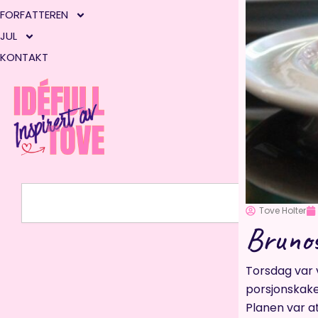
FORFATTEREN
JUL
KONTAKT
Søk
Tove Holter
Brunos
Torsdag var 
porsjonskak
Planen var at