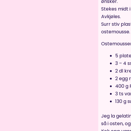
ønsker.
Stekes midt i
Avkjøles.
Surr stiv pla
ostemousse.
Ostemoussen
5 plate
3 – 4 
2 dl kr
2 egg
400 g 
3 ts va
130 g 
Jeg la gelati
så i osten, og