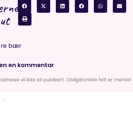
erne
 ut
E
re bær
jen en kommentar
dresse vil ikke bli publisert.
Obligatoriske felt er merke