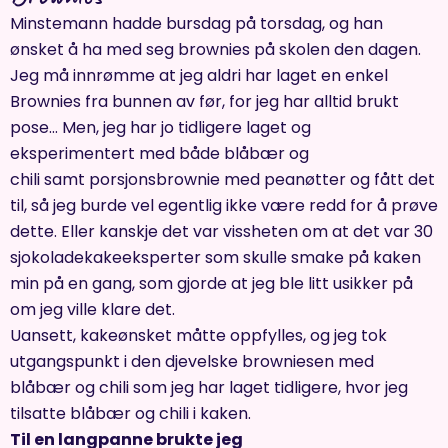
Minstemann hadde bursdag på torsdag, og han
ønsket å ha med seg brownies på skolen den dagen.
Jeg må innrømme at jeg aldri har laget en enkel
Brownies fra bunnen av før, for jeg har alltid brukt
pose… Men, jeg har jo tidligere laget og
eksperimentert med både blåbær og
chili samt porsjonsbrownie med peanøtter og fått det
til, så jeg burde vel egentlig ikke være redd for å prøve
dette. Eller kanskje det var vissheten om at det var 30
sjokoladekakeeksperter som skulle smake på kaken
min på en gang, som gjorde at jeg ble litt usikker på
om jeg ville klare det.
Uansett, kakeønsket måtte oppfylles, og jeg tok
utgangspunkt i den djevelske browniesen med
blåbær og chili som jeg har laget tidligere, hvor jeg
tilsatte blåbær og chili i kaken.
Til en langpanne brukte jeg