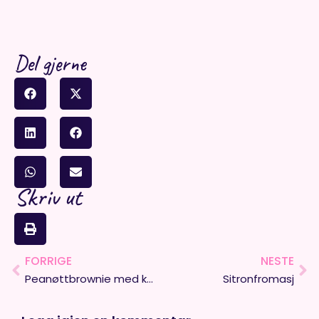
Del gjerne
Skriv ut
FORRIGE
NESTE
Prev
Ne
Peanøttbrownie med karamellsaus
Sitronfromasj