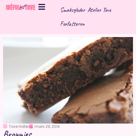
Hopp
Smaksgleder
Atelier Tove
rett
til
Forfatteren
innholdet
Tove Holter
mars 29, 2014
Brownies