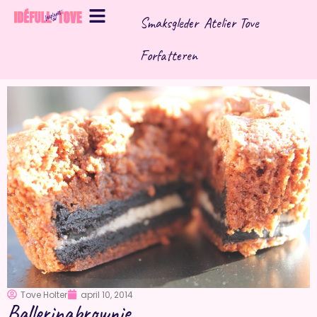
Hopp
Smaksgleder
Atelier Tove
rett
til
Forfatteren
innholdet
Tove Holter
april 10, 2014
Ballerinabrownie