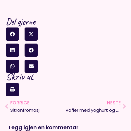
Del gjerne
Skriv ut
FORRIGE
NESTE
Prev
Ne
Sitronfromasj
Vafler med yoghurt og brunt sukker
Legg igjen en kommentar