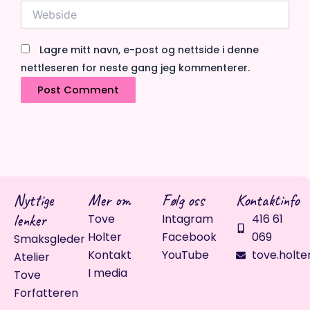
Webside
Lagre mitt navn, e-post og nettside i denne
nettleseren for neste gang jeg kommenterer.
Nyttige
Mer om
Følg oss
Kontaktinfo
lenker
Tove
Intagram
416 61
Holter
Facebook
069
Smaksgleder
Kontakt
YouTube
tove.holte
Atelier
I media
Tove
Forfatteren