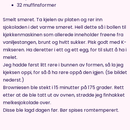
32 muffinsformer
Smelt smøret. Ta kjelen av platen og rør inn
sjokoladen i det varme smøret. Hell dette så i bollen til
kjøkkenmaskinen som allerede inneholder frøene fra
vaniljestangen, brunt og hvitt sukker. Pisk godt med K-
mikseren. Ha deretter i ett og ett egg, for til slutt å ha i
melet.
Jeg hadde først litt røre i bunnen av formen, så la jeg
kjeksen oppi, for så å ha røre oppå den igjen. (Se bildet
nederst.)
Browniesen ble stekt i 15 minutter på 175 grader. Rett
etter at de ble tatt ut av ovnen, strødde jeg finhakket
melkesjokolade over.
Disse ble lagd dagen før. Bør spises romtemperert.