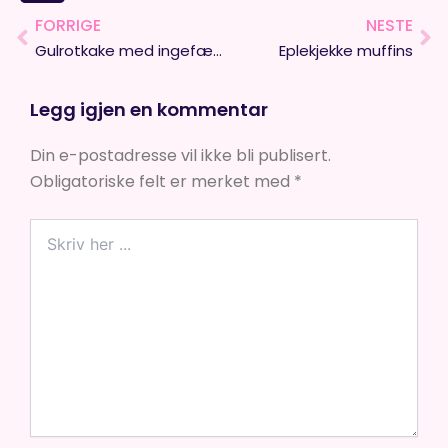
FORRIGE
NESTE
Prev
Ne
Gulrotkake med ingefær- og appelsinsirup
Eplekjekke muffins
Legg igjen en kommentar
Din e-postadresse vil ikke bli publisert.
Obligatoriske felt er merket med
*
Skriv
her
...