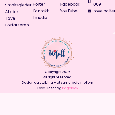
Holter
Facebook
069
Smaksgleder
Kontakt
YouTube
tove.holte
Atelier
I media
Tove
Forfatteren
Copyright 2026
All right reserved.
Design og utvikling – et samarbeid mellom
Tove Holter og
Pagelook