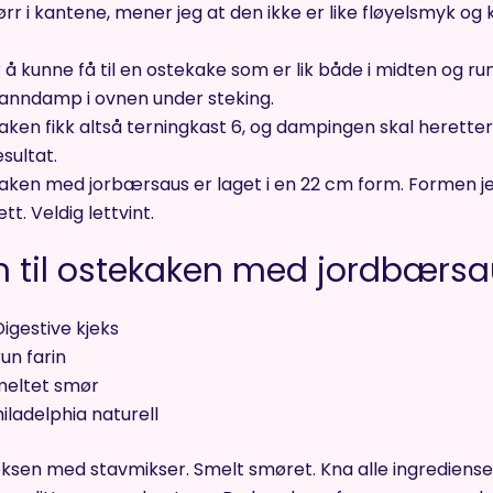
tørr i kantene, mener jeg at den ikke er like fløyelsmyk o
 å kunne få til en ostekake som er lik både i midten og ru
anndamp i ovnen under steking.
ken fikk altså terningkast 6, og dampingen skal herette
sultat.
ken med jorbærsaus er laget i en 22 cm form. Formen jeg 
tt. Veldig lettvint.
 til ostekaken med jordbærsau
igestive kjeks
un farin
meltet smør
iladelphia naturell
jeksen med stavmikser. Smelt smøret. Kna alle ingrediens