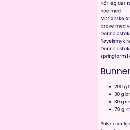
Når jeg sier 
noe med.
Mitt ønske er
prøve med v
Denne osteka
fløyelsmyk re
Denne osteka
springform i e
Bunnen
200 g D
30 g br
30 g s
70 g Ph
Pulveriser k