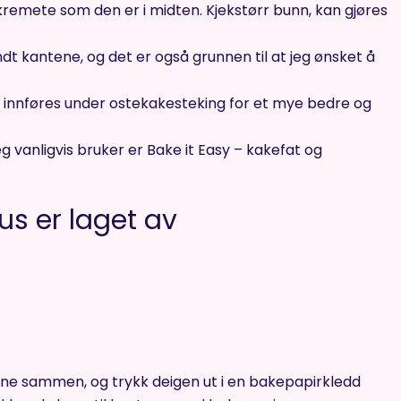
g kremete som den er i midten. Kjekstørr bunn, kan gjøres
ndt kantene, og det er også grunnen til at jeg ønsket å
r innføres under ostekakesteking for et mye bedre og
vanligvis bruker er Bake it Easy – kakefat og
s er laget av
ene sammen, og trykk deigen ut i en bakepapirkledd