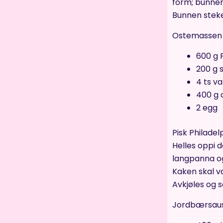
form; bunnen
Bunnen stekes
Ostemassen t
600 g P
200 g 
4 ts va
400 g 
2 egg
Pisk Philadel
Helles oppi 
langpanna og
Kaken skal væ
Avkjøles og 
Jordbærsause