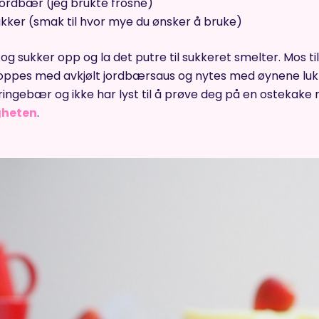
jordbær (jeg brukte frosne)
ukker (smak til hvor mye du ønsker å bruke)
g sukker opp og la det putre til sukkeret smelter. Mos til
oppes med avkjølt jordbærsaus og nytes med øynene luk
bringebær og ikke har lyst til å prøve deg på en ostekake
gheten
.