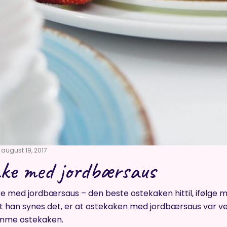
august 19, 2017
ake med jordbærsaus
e med jordbærsaus – den beste ostekaken hittil, ifølge m
t han synes det, er at ostekaken med jordbærsaus var veld
mme ostekaken.