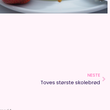
NESTE
Ne
Toves største skolebrød