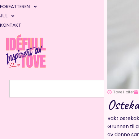
FORFATTEREN
JUL
KONTAKT
Søk
Tove Holter
Ostek
Bakt ostekak
Grunnen til a
av denne sa