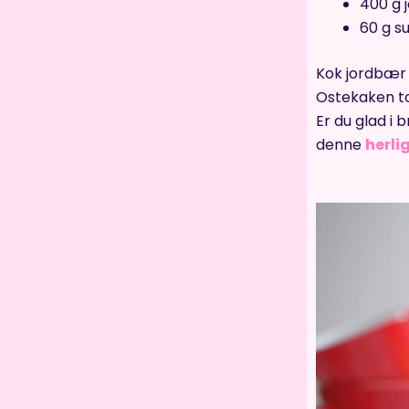
400 g 
60 g s
Kok jordbær o
Ostekaken t
Er du glad i 
denne
herli