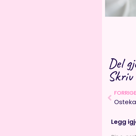
Del gj
Skriv
Prev
FORRIG
Ostek
Legg ig