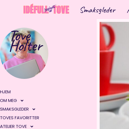
Hopp
Smaksgleder
rett
til
innholdet
Tove
Holter
HJEM
OM MEG
SMAKSGLEDER
TOVES FAVORITTER
ATELIER TOVE