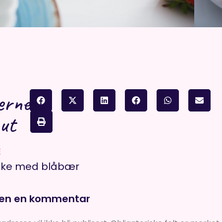
erne
 ut
E
ake med blåbær
jen en kommentar