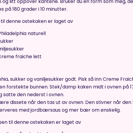
 og litt oppover kantene. Bruker du en form som meg, de
 på 180 grader i 10 minutter.
il denne ostekaken er laget av
hiladelphia naturell
sukker
niljesukker
creme fraiche lett
phia, sukker og vaniljesukker godt. Pisk så inn Creme Fraich
den forstekte bunnen. Stek/damp kaken midt i ovnen på 170
 satte den nederst i ovnen.
re dissete når den tas ut av ovnen. Den stivner når den b
serveres med jordbærsaus og mer bær om ønskelig.
n til denne ostekaken er laget av