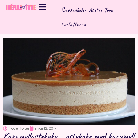
Hopp
Smaksgleder
Atelier Tove
rett
til
Forfatteren
innholdet
Tove Holter
mai 12, 2017
Karamellostekake – ostekake med karamell