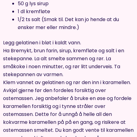
50 g lys sirup
1 dl kremfløte
1/2 ts salt (Smak til. Det kan jo hende at du
ønsker mer eller mindre.)
Legg gelatinen i bløt i kaldt vann.
Ha Bremykt, brun farin, sirup, kremfløte og salt i en
stekepanne. La alt smelte sammen og rør. La
småkoke i noen minutter, og rør litt underveis. Ta
stekepannen av varmen.
Klem vannet av gelatinen og rør den inn i karamellen.
Avkjøl gjerne før den fordeles forsiktig over
ostemassen. Jeg anbefaler å bruke en øse og fordele
karamellen forsiktig og i tynne stråler over
ostemassen. Dette for å unngå å helle all den
kokvarme karamellen på på en gang, og risikere at
ostemassen smeltet. Du kan godt vente til karamellen