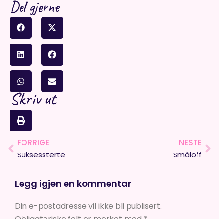
Del gjerne
Skriv ut
FORRIGE
NESTE
Prev
Ne
Suksessterte
Småloff
Legg igjen en kommentar
Din e-postadresse vil ikke bli publisert.
Obligatoriske felt er merket med
*