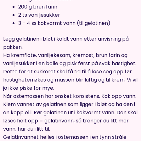
200 g brun farin
2 ts vaniljesukker
3 – 4 ss kokvarmt vann (til gelatinen)
Legg gelatinen i bløt i kaldt vann etter anvisning på
pakken.
Ha kremfløte, vaniljekesam, kremost, brun farin og
vaniljesukker i en bolle og pisk først på svak hastighet.
Dette for at sukkeret skal få tid til å løse seg opp før
hastigheten økes og massen blir luftig og til krem. Vi vil
jo ikke piske for mye.
Når ostemassen har ønsket konsistens. Kok opp vann.
Klem vannet av gelatinen som ligger i bløt og ha den i
en kopp el.l. Rør gelatinen ut i kokvarmt vann. Den skal
løses helt opp = gelatinvann, så trenger du litt mer
vann, har du i litt til.
Gelatinvannet helles i ostemassen i en tynn stråle