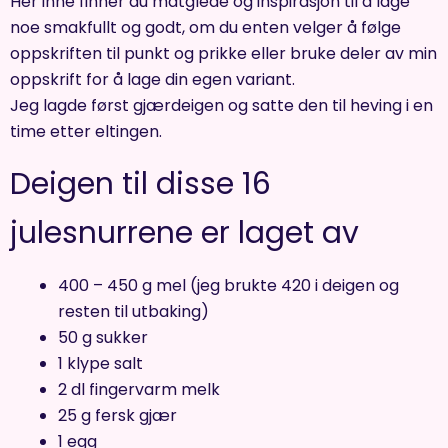
Her inne finner du matglede og inspirasjon til å lage
noe smakfullt og godt, om du enten velger å følge
oppskriften til punkt og prikke eller bruke deler av min
oppskrift for å lage din egen variant.
Jeg lagde først gjærdeigen og satte den til heving i en
time etter eltingen.
Deigen til disse 16
julesnurrene er laget av
400 – 450 g mel (jeg brukte 420 i deigen og
resten til utbaking)
50 g sukker
1 klype salt
2 dl fingervarm melk
25 g fersk gjær
1 egg