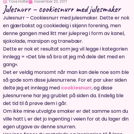
Tove Holter
november 20, 2017
Julesnurr – cookiesnurr med julesmaker
Julesnurr – Cookiesnurr med julesmaker. Dette er nok
en gjærbakst og cookiedeig i skjønn forening, men
denne gangen med litt mer julepreg i form av kanel,
sjokolade, marsipan og tranebær.
Dette er nok et resultat som jeg vil legge i kategorien
innlegg = «Det ble så bra at jeg må dele det med en
gang».
Det er veldig morsomt når man kan dele noe som ble
så gode som disse julesnurrene. For et par uker siden
delte jeg et innlegg med
cookiesnurr
, og disse
julesnurrene har jeg grublet på siden da. Endelig ble
det tid til å prøve dem i går.
Om ikke mine utvalgte smaker er det samme som du
ville hatt i, er det jo ingenting i veien for at du lager din
egen utgave av denne snurren.