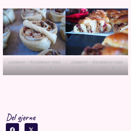
Julesnurr – Kanelsnurr med
Julesnurr – Kanelsnurr med
julesmaker – Tove Holter
julesmaker – Tove Holter
Del gjerne