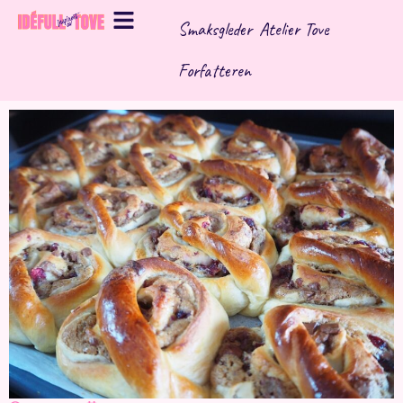
Hopp
Smaksgleder
Atelier Tove
rett
til
Forfatteren
innholdet