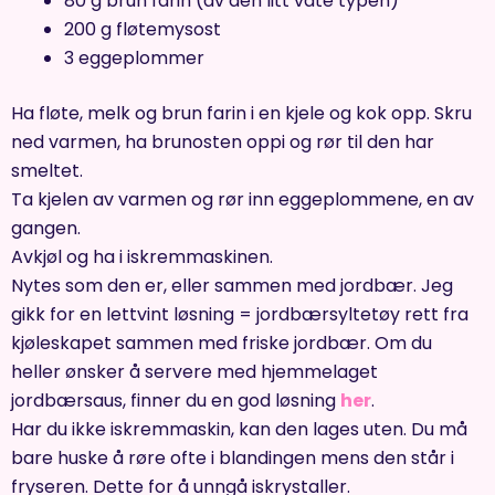
80 g brun farin (av den litt våte typen)
200 g fløtemysost
3 eggeplommer
Ha fløte, melk og brun farin i en kjele og kok opp. Skru
ned varmen, ha brunosten oppi og rør til den har
smeltet.
Ta kjelen av varmen og rør inn eggeplommene, en av
gangen.
Avkjøl og ha i iskremmaskinen.
Nytes som den er, eller sammen med jordbær. Jeg
gikk for en lettvint løsning = jordbærsyltetøy rett fra
kjøleskapet sammen med friske jordbær. Om du
heller ønsker å servere med hjemmelaget
jordbærsaus, finner du en god løsning
her
.
Har du ikke iskremmaskin, kan den lages uten. Du må
bare huske å røre ofte i blandingen mens den står i
fryseren. Dette for å unngå iskrystaller.