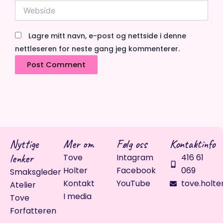
Webside
Lagre mitt navn, e-post og nettside i denne
nettleseren for neste gang jeg kommenterer.
Nyttige
Mer om
Følg oss
Kontaktinfo
lenker
Tove
Intagram
416 61
Holter
Facebook
069
Smaksgleder
Kontakt
YouTube
tove.holte
Atelier
I media
Tove
Forfatteren