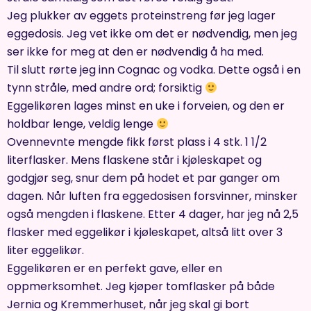
Jeg plukker av eggets proteinstreng før jeg lager
eggedosis. Jeg vet ikke om det er nødvendig, men jeg
ser ikke for meg at den er nødvendig å ha med.
Til slutt rørte jeg inn Cognac og vodka. Dette også i en
tynn stråle, med andre ord; forsiktig
Eggelikøren lages minst en uke i forveien, og den er
holdbar lenge, veldig lenge
Ovennevnte mengde fikk først plass i 4 stk. 1 1/2
literflasker. Mens flaskene står i kjøleskapet og
godgjør seg, snur dem på hodet et par ganger om
dagen. Når luften fra eggedosisen forsvinner, minsker
også mengden i flaskene. Etter 4 dager, har jeg nå 2,5
flasker med eggelikør i kjøleskapet, altså litt over 3
liter eggelikør.
Eggelikøren er en perfekt gave, eller en
oppmerksomhet. Jeg kjøper tomflasker på både
Jernia og Kremmerhuset, når jeg skal gi bort