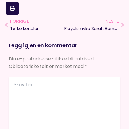
FORRIGE
NESTE
Prev
Ne
Tørke kongler
Fløyelsmyke Sarah Bernard
Legg igjen en kommentar
Din e-postadresse vil ikke bli publisert.
Obligatoriske felt er merket med
*
Skriv
her
...