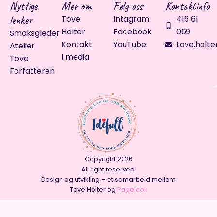
Nyttige
Mer om
Følg oss
Kontaktinfo
lenker
Tove
Intagram
416 61
Holter
Facebook
069
Smaksgleder
Kontakt
YouTube
tove.holte
Atelier
I media
Tove
Forfatteren
Copyright 2026
All right reserved.
Design og utvikling – et samarbeid mellom
Tove Holter og
Pagelook