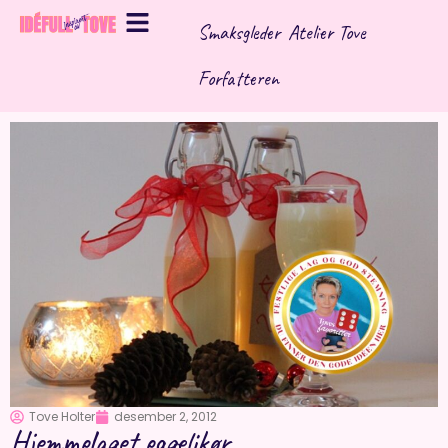
Hopp
Smaksgleder
Atelier Tove
rett
til
Forfatteren
innholdet
Tove Holter
desember 2, 2012
Hjemmelaget eggelikør