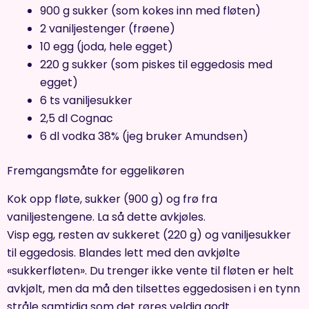
900 g sukker (som kokes inn med fløten)
2 vaniljestenger (frøene)
10 egg (joda, hele egget)
220 g sukker (som piskes til eggedosis med
egget)
6 ts vaniljesukker
2,5 dl Cognac
6 dl vodka 38% (jeg bruker Amundsen)
Fremgangsmåte for eggelikøren
Kok opp fløte, sukker (900 g) og frø fra
vaniljestengene. La så dette avkjøles.
Visp egg, resten av sukkeret (220 g) og vaniljesukker
til eggedosis. Blandes lett med den avkjølte
«sukkerfløten». Du trenger ikke vente til fløten er helt
avkjølt, men da må den tilsettes eggedosisen i en tynn
stråle samtidig som det røres veldig godt.