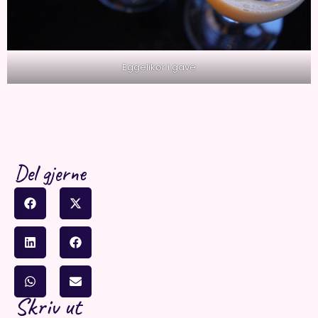
Eggelikør i gave
Del gjerne
Skriv ut