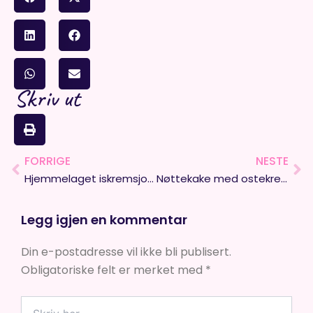
Skriv ut
FORRIGE
NESTE
Prev
Ne
Hjemmelaget iskremsjokolade og cashewnøttsmør
Nøttekake med ostekrem
Legg igjen en kommentar
Din e-postadresse vil ikke bli publisert.
Obligatoriske felt er merket med
*
Skriv