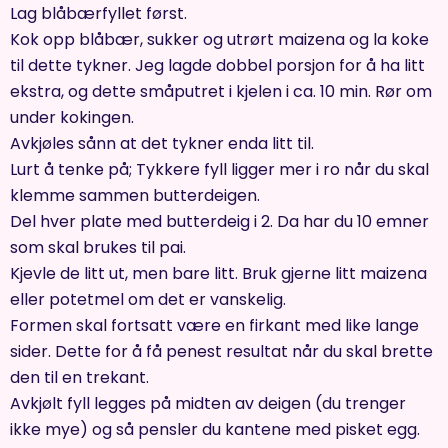
Lag blåbærfyllet først.
Kok opp blåbær, sukker og utrørt maizena og la koke
til dette tykner. Jeg lagde dobbel porsjon for å ha litt
ekstra, og dette småputret i kjelen i ca. 10 min. Rør om
under kokingen.
Avkjøles sånn at det tykner enda litt til.
Lurt å tenke på; Tykkere fyll ligger mer i ro når du skal
klemme sammen butterdeigen.
Del hver plate med butterdeig i 2. Da har du 10 emner
som skal brukes til pai.
Kjevle de litt ut, men bare litt. Bruk gjerne litt maizena
eller potetmel om det er vanskelig.
Formen skal fortsatt være en firkant med like lange
sider. Dette for å få penest resultat når du skal brette
den til en trekant.
Avkjølt fyll legges på midten av deigen (du trenger
ikke mye) og så pensler du kantene med pisket egg.