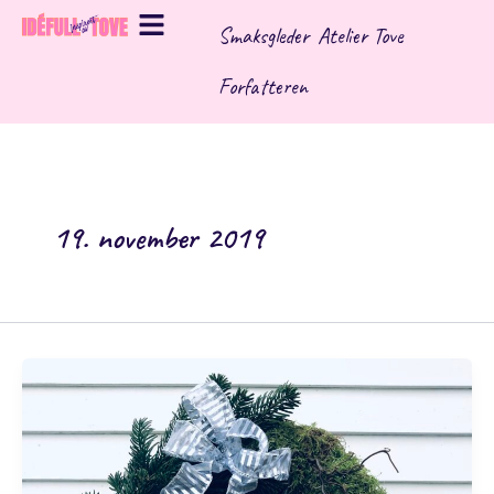
Hopp
Smaksgleder
Atelier Tove
rett
til
Forfatteren
innholdet
19. november 2019