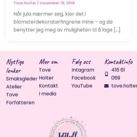
Tove Holter
/
november 19, 2019
Når jula nærmer seg, klør det i
blomsterdekoratørfingrene mine – og da
benytter jeg meg av muligheten til å lage […]
Nyttige
Mer om
Følg oss
Kontaktinfo
lenker
Tove
Intagram
416 61
Holter
Facebook
069
Smaksgleder
Kontakt
YouTube
tove.holte
Atelier
I media
Tove
Forfatteren