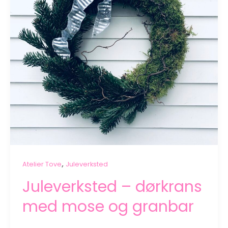
,
Atelier Tove
Juleverksted
Juleverksted – dørkrans
med mose og granbar