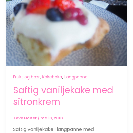
,
,
Frukt og bær
Kakeboka
Langpanne
Saftig vaniljekake med
sitronkrem
Tove Holter
/
mai 3, 2018
Saftig vaniljekake i langpanne med