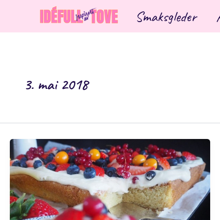
Hopp
Smaksgleder
rett
til
innholdet
3. mai 2018