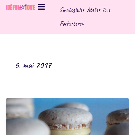
Hopp
Smaksgleder
Atelier Tove
rett
til
Forfatteren
innholdet
6. mai 2017