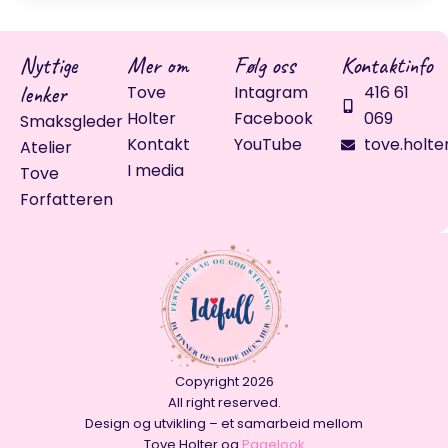
Nyttige
Mer om
Følg oss
Kontaktinfo
lenker
Tove
Intagram
416 61
Holter
Facebook
069
Smaksgleder
Kontakt
YouTube
tove.holte
Atelier
I media
Tove
Forfatteren
Copyright 2026
All right reserved.
Design og utvikling – et samarbeid mellom
Tove Holter og
Pagelook