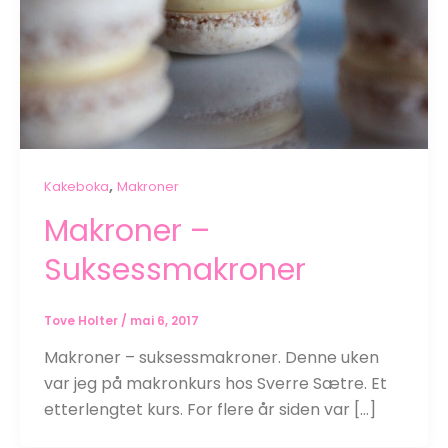
,
Kakeboka
Makroner
Makroner –
Suksessmakroner
Tove Holter
/
mai 6, 2017
Makroner – suksessmakroner. Denne uken
var jeg på makronkurs hos Sverre Sætre. Et
etterlengtet kurs. For flere år siden var […]