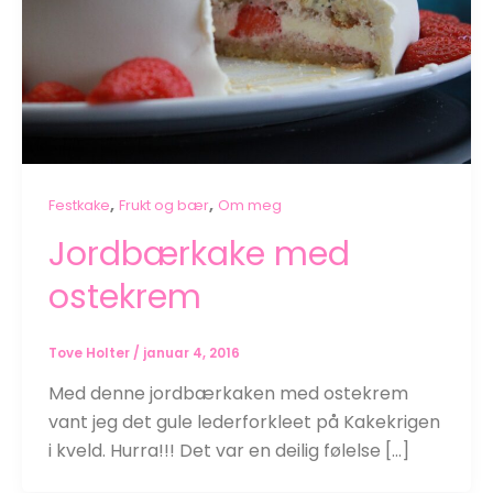
,
,
Festkake
Frukt og bær
Om meg
Jordbærkake med
ostekrem
Tove Holter
/
januar 4, 2016
Med denne jordbærkaken med ostekrem
vant jeg det gule lederforkleet på Kakekrigen
i kveld. Hurra!!! Det var en deilig følelse […]