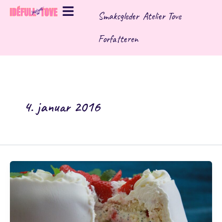
Hopp
Smaksgleder
Atelier Tove
rett
til
Forfatteren
innholdet
4. januar 2016