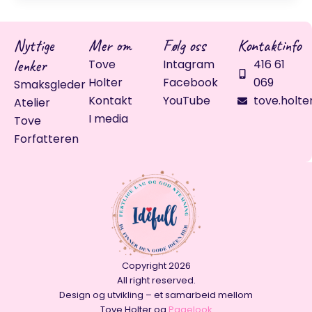
Nyttige
Mer om
Følg oss
Kontaktinfo
lenker
Tove
Intagram
416 61
Holter
Facebook
069
Smaksgleder
Kontakt
YouTube
tove.holte
Atelier
I media
Tove
Forfatteren
Copyright 2026
All right reserved.
Design og utvikling – et samarbeid mellom
Tove Holter og
Pagelook