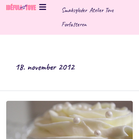
Hopp
Smaksgleder
Atelier Tove
rett
til
Forfatteren
innholdet
18. november 2012