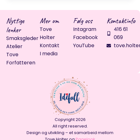
Nyttige
Mer om
Følg oss
Kontaktinfo
lenker
Tove
Intagram
416 61
Holter
Facebook
069
Smaksgleder
Kontakt
YouTube
tove.holte
Atelier
I media
Tove
Forfatteren
Copyright 2026
All right reserved.
Design og utvikling – et samarbeid mellom
Tove Holter og
Pagelook