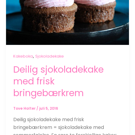
,
Kakeboka
Sjokoladekake
Deilig sjokoladekake
med frisk
bringebærkrem
Tove Holter
/
juli 5, 2016
Deilig sjokoladekake med frisk
bringebærkrem = sjokoladekake med