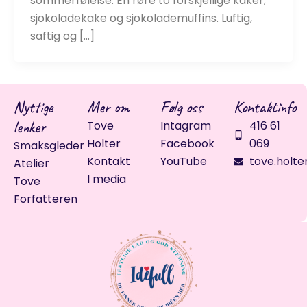
sommerfølelse. En røre to forskjellige kaker;
sjokoladekake og sjokolademuffins. Luftig,
saftig og […]
Nyttige
Mer om
Følg oss
Kontaktinfo
lenker
Tove
Intagram
416 61
Holter
Facebook
069
Smaksgleder
Kontakt
YouTube
tove.holte
Atelier
I media
Tove
Forfatteren