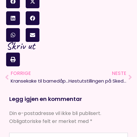
Skriv ut
FORRIGE
NESTE
Prev
Ne
Kransekake til barnedåp eller barneselskap
Høstutstillingen på Skedsmokorset
Legg igjen en kommentar
Din e-postadresse vil ikke bli publisert.
Obligatoriske felt er merket med
*
Skriv