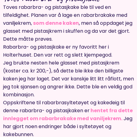
Toves rabarbra- og pistasjkake ble til ved en
tilfeldighet. Planen var å lage en rabarbrakake med
vaniljekrem,
som denne kaken
, men så oppdaget jeg
glasset med pistasjkrem i skuffen og da var det gjort.
Dette måtte prøves.
Rabarbra- og pistasjkake er ny favoritt her i
Holterhuset. Den var rett og slett kjempegod.
Jeg brukte nesten hele glasset med pistasjkrem
(koster ca. kr 200,-), så dette ble ikke den billigste
kaken jeg har laget. Det var kanskje litt litt råflott, men
jeg tok sjansen og angrer ikke. Dette ble en veldig god
kombinasjon.
Oppskriftene til rabarbrasyltetøyet og kakedeig til
denne rabarbra- og pistasjkaken er
hentet fra
dette
innlegget om rabarbrakake med vaniljekrem.
Jeg
har gjort noen endringer både i syltetøyet og
kakebunnen.