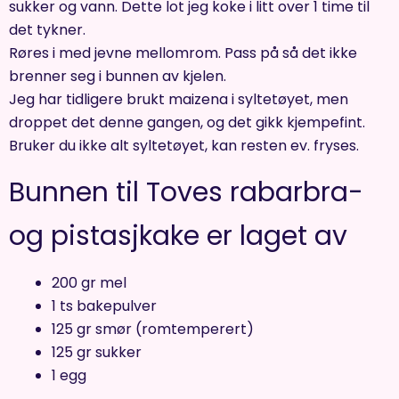
sukker og vann. Dette lot jeg koke i litt over 1 time til
det tykner.
Røres i med jevne mellomrom. Pass på så det ikke
brenner seg i bunnen av kjelen.
Jeg har tidligere brukt maizena i syltetøyet, men
droppet det denne gangen, og det gikk kjempefint.
Bruker du ikke alt syltetøyet, kan resten ev. fryses.
Bunnen til Toves rabarbra-
og pistasjkake er laget av
200 gr mel
1 ts bakepulver
125 gr smør (romtemperert)
125 gr sukker
1 egg