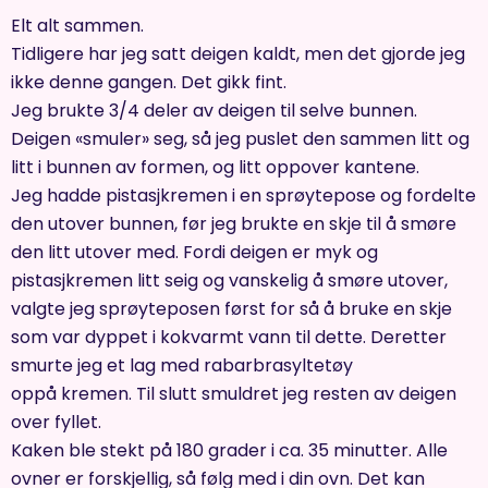
Elt alt sammen.
Tidligere har jeg satt deigen kaldt, men det gjorde jeg
ikke denne gangen. Det gikk fint.
Jeg brukte 3/4 deler av deigen til selve bunnen.
Deigen «smuler» seg, så jeg puslet den sammen litt og
litt i bunnen av formen, og litt oppover kantene.
Jeg hadde pistasjkremen i en sprøytepose og fordelte
den utover bunnen, før jeg brukte en skje til å smøre
den litt utover med. Fordi deigen er myk og
pistasjkremen litt seig og vanskelig å smøre utover,
valgte jeg sprøyteposen først for så å bruke en skje
som var dyppet i kokvarmt vann til dette. Deretter
smurte jeg et lag med rabarbrasyltetøy
oppå kremen. Til slutt smuldret jeg resten av deigen
over fyllet.
Kaken ble stekt på 180 grader i ca. 35 minutter. Alle
ovner er forskjellig, så følg med i din ovn. Det kan