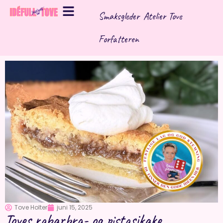
Hopp
Smaksgleder
Atelier Tove
rett
til
Forfatteren
innholdet
Tove Holter
juni 15, 2025
Toves rabarbra- og pistasjkake